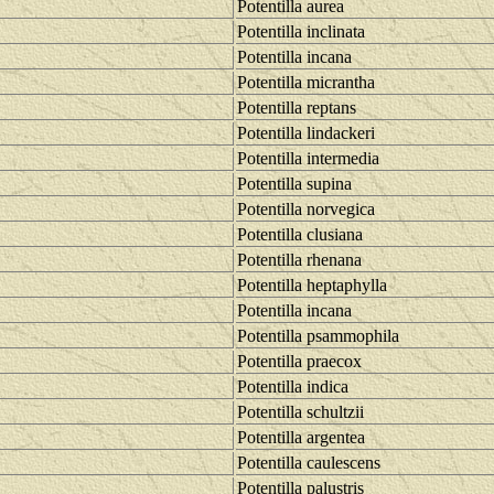
Potentilla aurea
Potentilla inclinata
Potentilla incana
Potentilla micrantha
Potentilla reptans
Potentilla lindackeri
Potentilla intermedia
Potentilla supina
Potentilla norvegica
Potentilla clusiana
Potentilla rhenana
Potentilla heptaphylla
Potentilla incana
Potentilla psammophila
Potentilla praecox
Potentilla indica
Potentilla schultzii
Potentilla argentea
Potentilla caulescens
Potentilla palustris