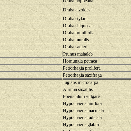
Draba hoppeana
Draba aizoides
Draba stylaris
Draba siliquosa
Draba bruniifolia
Draba muralis
Draba sauteri
Prunus mahaleb
Hornungia petraea
Petrorhagia prolifera
Petrorhagia saxifraga
Juglans microcarpa
Aurinia saxatilis
Foeniculum vulgare
Hypochaeris uniflora
Hypochaeris maculata
Hypochaeris radicata
Hypochaeris glabra