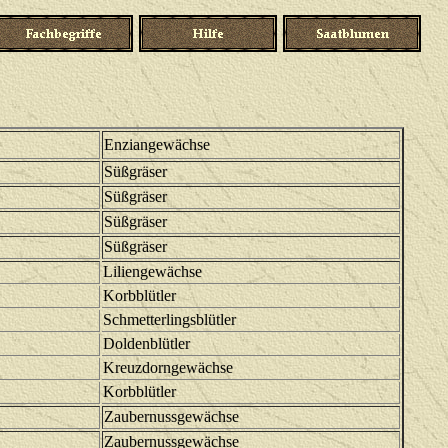
Enziangewächse
Süßgräser
Süßgräser
Süßgräser
Süßgräser
Liliengewächse
Korbblütler
Schmetterlingsblütler
Doldenblütler
Kreuzdorngewächse
Korbblütler
Zaubernussgewächse
Zaubernussgewächse