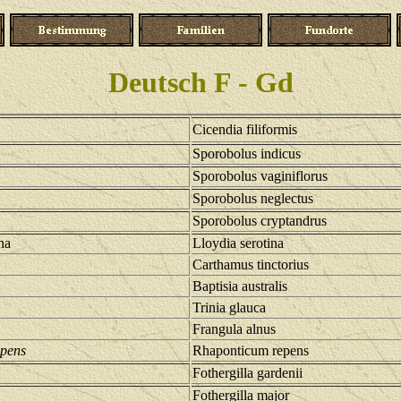
Deutsch F - Gd
Cicendia filiformis
Sporobolus indicus
Sporobolus vaginiflorus
Sporobolus neglectus
Sporobolus cryptandrus
na
Lloydia serotina
Carthamus tinctorius
Baptisia australis
Trinia glauca
Frangula alnus
epens
Rhaponticum repens
Fothergilla gardenii
Fothergilla major