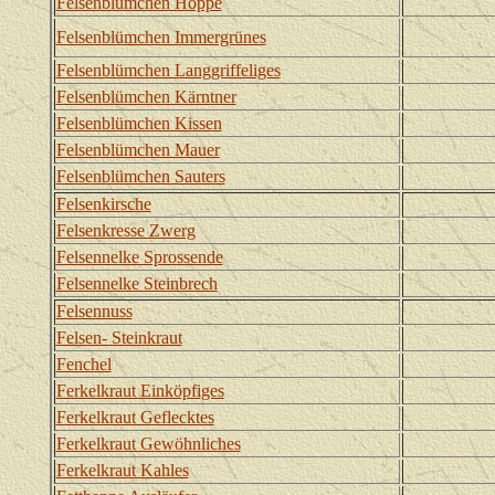
Felsenblümchen Hoppe
Felsenblümchen Immergrünes
Felsenblümchen Langgriffeliges
Felsenblümchen Kärntner
Felsenblümchen Kissen
Felsenblümchen Mauer
Felsenblümchen Sauters
Felsenkirsche
Felsenkresse Zwerg
Felsennelke Sprossende
Felsennelke Steinbrech
Felsennuss
Felsen- Steinkraut
Fenchel
Ferkelkraut Einköpfiges
Ferkelkraut Geflecktes
Ferkelkraut Gewöhnliches
Ferkelkraut Kahles