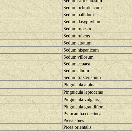
Sedum sarmentosum
Sedum ochroleucum
Sedum pallidum
Sedum dasyphyllum
Sedum rupestre
Sedum rubens
Sedum atratum
Sedum hispanicum
Sedum villosum
Sedum cepaea
Sedum album
Sedum forsterianum
Pinguicula alpina
Pinguicula leptoceras
Pinguicula vulgaris
Pinguicula grandiflora
Pyracantha coccinea
Picea abies
Picea orientalis