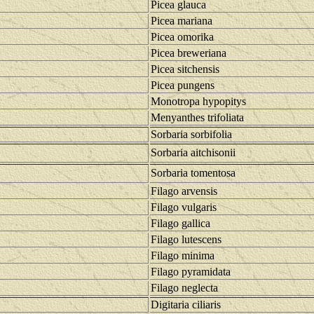
Picea glauca
Picea mariana
Picea omorika
Picea breweriana
Picea sitchensis
Picea pungens
Monotropa hypopitys
Menyanthes trifoliata
Sorbaria sorbifolia
Sorbaria aitchisonii
Sorbaria tomentosa
Filago arvensis
Filago vulgaris
Filago gallica
Filago lutescens
Filago minima
Filago pyramidata
Filago neglecta
Digitaria ciliaris