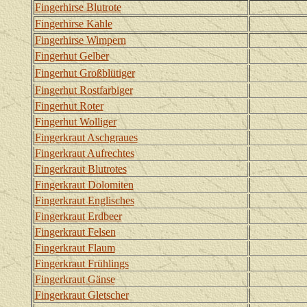
Fingerhirse Blutrote
Fingerhirse Kahle
Fingerhirse Wimpern
Fingerhut Gelber
Fingerhut Großblütiger
Fingerhut Rostfarbiger
Fingerhut Roter
Fingerhut Wolliger
Fingerkraut Aschgraues
Fingerkraut Aufrechtes
Fingerkraut Blutrotes
Fingerkraut Dolomiten
Fingerkraut Englisches
Fingerkraut Erdbeer
Fingerkraut Felsen
Fingerkraut Flaum
Fingerkraut Frühlings
Fingerkraut Gänse
Fingerkraut Gletscher