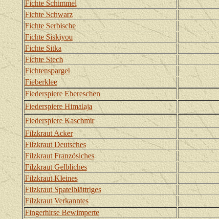
Fichte Schimmel
Fichte Schwarz
Fichte Serbische
Fichte Siskiyou
Fichte Sitka
Fichte Stech
Fichtenspargel
Fieberklee
Fiederspiere Ebereschen
Fiederspiere Himalaja
Fiederspiere Kaschmir
Filzkraut Acker
Filzkraut Deutsches
Filzkraut Französiches
Filzkraut Gelbliches
Filzkraut Kleines
Filzkraut Spatelblättriges
Filzkraut Verkanntes
Fingerhirse Bewimperte