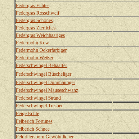
Federgras Echtes
Federgras Rosschweif
Federgras Schönes
Federgras Zierliches
Federgras Weichhaariges
Federmohn Kew
Federmohn Ockerfarbiger
Federmohn Weißer
Federschwingel Behaarter
Federschwingel Büscheliger
Federschwingel Dünnhäutiger
Federschwingel Mäuseschwanz
Federschwingel Strand
Federschwingel Trespen
Feige Echte
Felberich Fortunes
Felberich Schnee
Feldrittersporn Gewöhnlicher