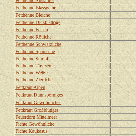
Fetthenne Ausläufer
Fetthenne Blassgelbe
Fetthenne Bleiche
Fetthenne Dickblättrige
Fetthenne Felsen
Fetthenne Rötliche
Fetthenne Schwärzliche
Fetthenne Spanische
Fetthenne Sumpf
Fetthenne Thyrsen
Fetthenne Weiße
Fetthenne Zierliche
Fettkraut Alpen
Fettkraut Dünnsporniges
Fettkraut Gewöhnliches
Fettkraut Großblütiges
Feuerdorn Mittelmeer
Fichte Gewöhnliche
Fichte Kaukasus