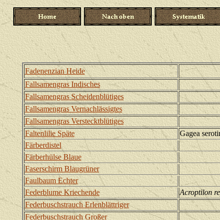
Fadenenzian Heide
Fallsamengras Indisches
Fallsamengras Scheidenblütiges
Fallsamengras Vernachlässigtes
Fallsamengras Verstecktblütiges
Faltenlilie Späte
Gagea seroti
Färberdistel
Färberhülse Blaue
Faserschirm Blaugrüner
Faulbaum Echter
Federblume Kriechende
Acroptilon r
Federbuschstrauch Erlenblättriger
Federbuschstrauch Großer