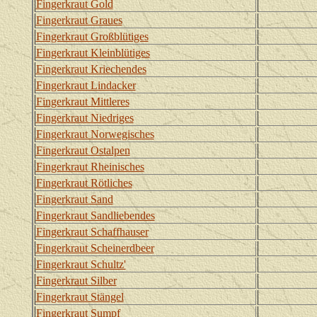
Fingerkraut Gold
Fingerkraut Graues
Fingerkraut Großblütiges
Fingerkraut Kleinblütiges
Fingerkraut Kriechendes
Fingerkraut Lindacker
Fingerkraut Mittleres
Fingerkraut Niedriges
Fingerkraut Norwegisches
Fingerkraut Ostalpen
Fingerkraut Rheinisches
Fingerkraut Rötliches
Fingerkraut Sand
Fingerkraut Sandliebendes
Fingerkraut Schaffhauser
Fingerkraut Scheinerdbeer
Fingerkraut Schultz'
Fingerkraut Silber
Fingerkraut Stängel
Fingerkraut Sumpf