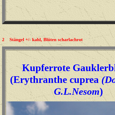
2
Stängel +/- kahl, Blüten scharlachrot
Kupferrote Gaukler
(
Erythranthe cuprea
(D
)
G.L.Nesom