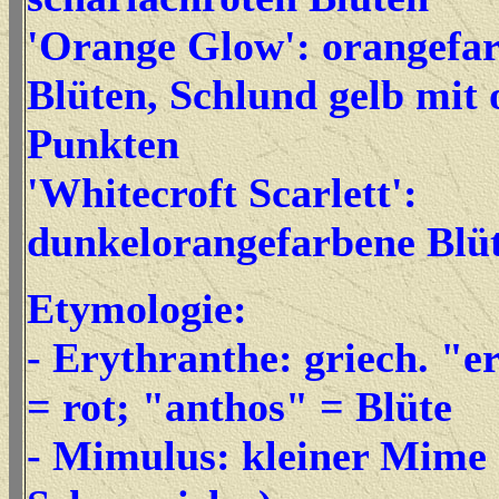
'Orange Glow': orangefa
Blüten, Schlund gelb mit
Punkten
'
Whitecroft Scarlett':
dunkelorangefarbene Blü
Etymologie:
- Erythranthe: griech. "e
= rot; "anthos" = Blüte
- Mimulus: kleiner Mime 