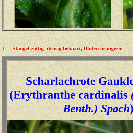
1
Stängel zottig- drüsig behaart, Blüten orangerot
Scharlachrote Gaukl
(Erythranthe cardinalis
Benth.) Spach