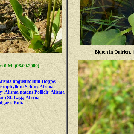
Blüten in Quirlen, 
m ü.M. (06.09.2009)
Alisma angustifolium Hoppe;
terophyllum Schur; Alisma
ay; Alisma natans Pollich; Alisma
um St. Lag.; Alisma
ulgaris Bub.