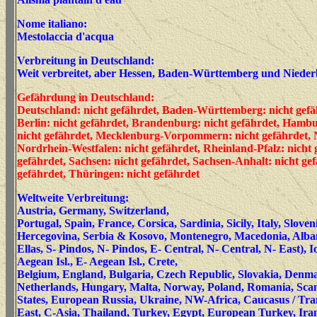
Nome italiano:
Mestolaccia d'acqua
Verbreitung in Deutschland:
Weit verbreitet, aber Hessen, Baden-Württemberg und Niederb
Gefährdung in Deutschland:
Deutschland: nicht gefährdet, Baden-Württemberg: nicht gefäh
Berlin: nicht gefährdet, Brandenburg: nicht gefährdet, Hambu
nicht gefährdet, Mecklenburg-Vorpommern: nicht gefährdet, N
Nordrhein-Westfalen: nicht gefährdet, Rheinland-Pfalz: nicht 
gefährdet, Sachsen: nicht gefährdet, Sachsen-Anhalt: nicht gef
gefährdet, Thüringen: nicht gefährdet
Weltweite Verbreitung:
Austria, Germany, Switzerland,
Portugal, Spain, France, Corsica, Sardinia, Sicily, Italy, Slove
Hercegovina, Serbia & Kosovo, Montenegro, Macedonia, Alban
Ellas, S- Pindos, N- Pindos, E- Central, N- Central, N- East), Io
Aegean Isl., E- Aegean Isl., Crete,
Belgium, England, Bulgaria, Czech Republic, Slovakia, Denma
Netherlands, Hungary, Malta, Norway, Poland, Romania, Scan
States, European Russia, Ukraine, NW-Africa, Caucasus / Tra
East, C-Asia, Thailand, Turkey, Egypt, European Turkey, Iran,