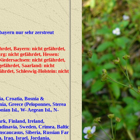
ayern nur sehr zerstreut
rdet, Bayern: nicht gefährdet,
rg: nicht gefährdet, Hessen:
iedersachsen: nicht gefährdet,
gefährdet, Saarland: nicht
ährdet, Schleswig-Holstein: nicht
nia, Croatia, Bosnia &
ia, Greece (Peloponnes, Sterea
nian Isl., W- Aegean Isl., N-
rk, Finland, Ireland,
dinavia, Sweden, Crimea, Baltic
nscaucasus, Siberia, Russian Far
 Iraq, Israel, Jordania,