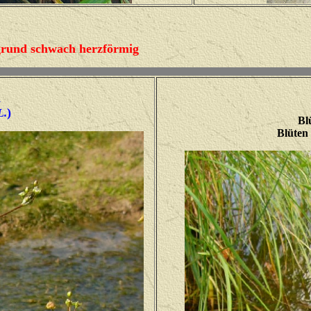
tgrund schwach herzförmig
l
)
L.
Bl
Blüten 