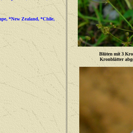
Cape, *New Zealand, *Chile,
Blüten mit 3 Kro
Kronblätter abg