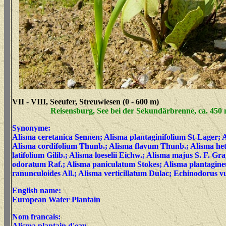
VII - VIII, Seeufer, Streuwiesen (0 - 600 m)
Reisensburg, See bei der Sekundärbrenne, ca. 450 
Synonyme:
Alisma ceretanica Sennen; Alisma plantaginifolium St-Lager; 
Alisma cordifolium Thunb.; Alisma flavum Thunb.; Alisma he
latifolium Gilib.; Alisma loeselii Eichw.; Alisma majus S. F. Gr
odoratum Raf.; Alisma paniculatum Stokes; Alisma plantagine
ranunculoides All.; Alisma verticillatum Dulac; Echinodorus v
English name:
European Water Plantain
Nom francais:
Alisma plantain d'eau