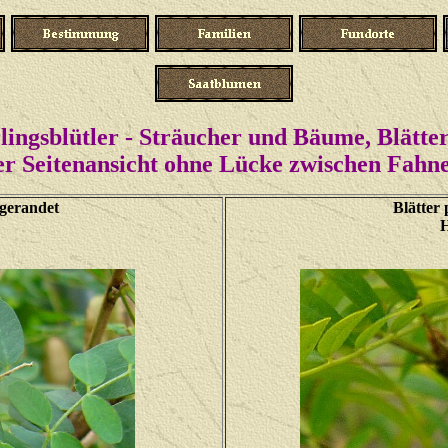
ingsblütler - Sträucher und Bäume, Blätter
er Seitenansicht ohne Lücke zwischen Fahn
usgerandet
Blätter 
H