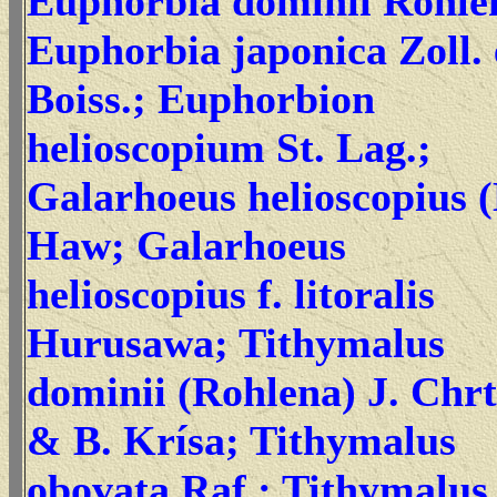
Euphorbia dominii Rohle
Euphorbia japonica Zoll. 
Boiss.; Euphorbion
helioscopium St. Lag.;
Galarhoeus helioscopius (
Haw; Galarhoeus
helioscopius f. litoralis
Hurusawa; Tithymalus
dominii (Rohlena) J. Chr
& B. Krísa; Tithymalus
obovata Raf.; Tithymalus