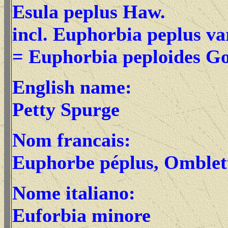
Esula peplus Haw.
incl. Euphorbia peplus v
= Euphorbia peploides G
English name:
Petty Spurge
Nom francais:
Euphorbe péplus, Omblet
Nome italiano:
Euforbia minore