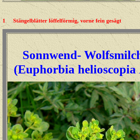
1
Stängelblätter löffelförmig, vorne fein gesägt
Sonnwend- Wolfsmilc
(Euphorbia helioscopia