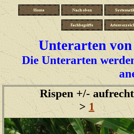
Unterarten von
Die Unterarten werden
an
Rispen +/- aufrecht
>
1