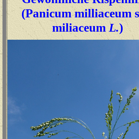
(Panicum milliaceum s
miliaceum
)
L.