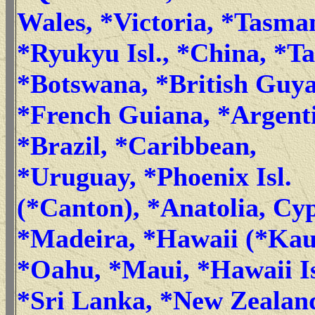
Wales, *Victoria, *Tasma
*Ryukyu Isl., *China, *T
*Botswana, *British Guy
*French Guiana, *Argent
*Brazil, *Caribbean,
*Uruguay, *Phoenix Isl.
(*Canton), *Anatolia, Cy
*Madeira, *Hawaii (*Kau
*Oahu, *Maui, *Hawaii Is
*Sri Lanka, *New Zealan