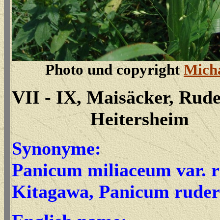
Photo und copyright
Micha
VII - IX, Maisäcker, Rude
Heitersheim
Synonyme:
Panicum miliaceum var. r
Kitagawa, Panicum ruder