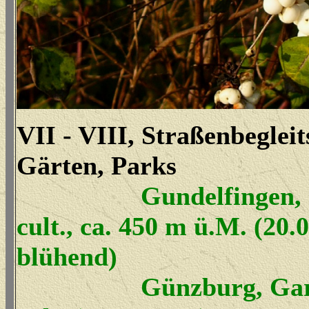
VII - VIII, Straßenbegleit
Gärten, Parks
Gundelfingen, Sol
cult., ca. 450 m ü.M. (20.
blühend)
Günzburg, Garten