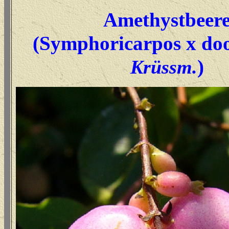
Amethystbeer
(Symphoricarpos x doo
)
Krüssm.