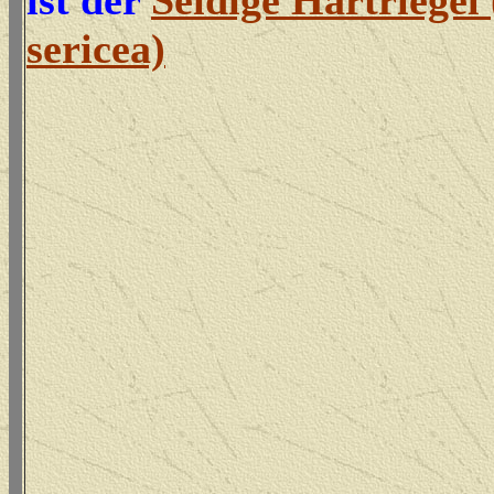
ist der
Seidige Hartriegel
sericea)