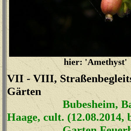
hier: 'Amethyst'
VII - VIII, Straßenbegleit
Gärten
Bubesheim, B
Haage, cult. (12.08.2014,
Garten Feuerb