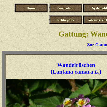
Gattung: Wand
Zur Gattun
Wandelröschen
(Lantana camara
)
L.