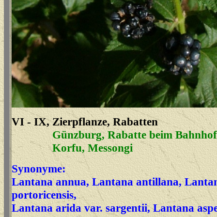
VI - IX, Zierpflanze, Rabatten
Günzburg, Rabatte beim Bahnhof
Korfu, Messongi
Synonyme:
Lantana annua, Lantana antillana, Lantan
portoricensis,
Lantana arida var. sargentii, Lantana asp