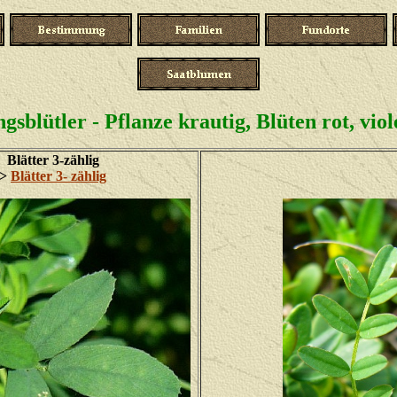
gsblütler - Pflanze krautig, Blüten rot, viol
Blätter 3-zählig
>
Blätter 3- zählig