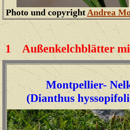
Photo und copyright
Andrea M
1
Außenkelchblätter mit
Montpellier- Nel
(
Dianthus hyssopifol