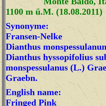
Monte Baldo, Ita
1100 m ü.M. (18.08.2011)
Synonyme:
Fransen-Nelke
Dianthus monspessulan
Dianthus hyssopifolius su
monspessulanus (L.) Grae
Graebn.
English name:
Fringed Pink