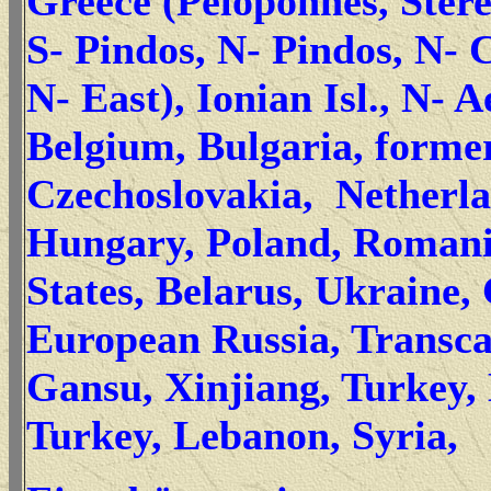
Greece (Peloponnes, Stere
S- Pindos, N- Pindos, N- 
N- East), Ionian Isl., N- A
Belgium, Bulgaria, forme
Czechoslovakia, Netherla
Hungary, Poland, Romania
States, Belarus, Ukraine,
European Russia, Transca
Gansu, Xinjiang, Turkey,
Turkey, Lebanon, Syria,