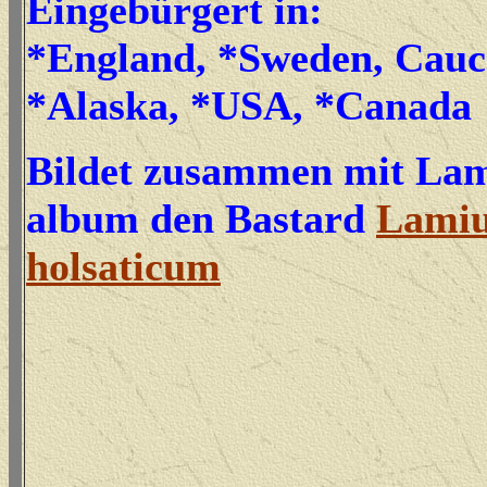
Eingebürgert in:
*England, *Sweden, Cauc
*Alaska, *USA, *Canada
Bildet zusammen mit La
album den Bastard
Lami
holsaticum