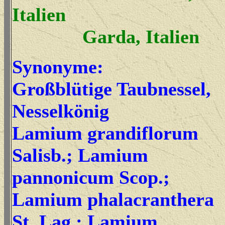
Italien
Garda, Italien
Synonyme:
Großblütige Taubnessel,
Nesselkönig
Lamium grandiflorum
Salisb.; Lamium
pannonicum Scop.;
Lamium phalacranthera
St. Lag.; Lamium