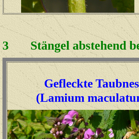
3
Stängel abstehend be
Gefleckte Taubnes
(Lamium maculat