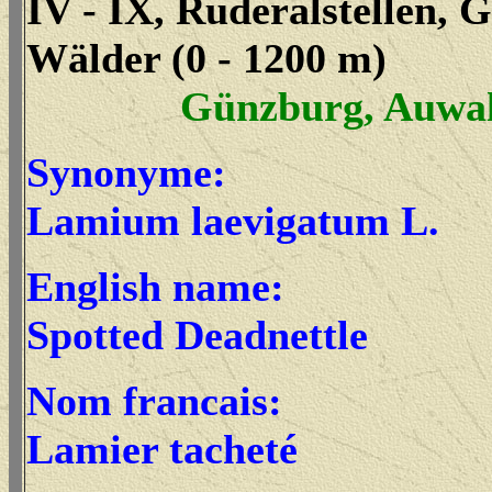
IV - IX, Ruderalstellen, 
Wälder (0 - 1200 m)
Günzburg, Auwal
Synonyme:
Lamium laevigatum L.
English name:
Spotted Deadnettle
Nom francais:
Lamier tacheté