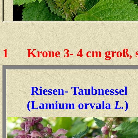
1
Krone 3- 4 cm groß, s
Riesen- Taubnessel
(Lamium orvala
)
L.