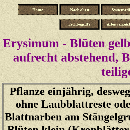
Erysimum - Blüten gelb
aufrecht abstehend,
B
teili
Pflanze einjährig, deswe
ohne Laubblattreste od
Blattnarben am Stängelg
Blüten klein (Kronblätter 