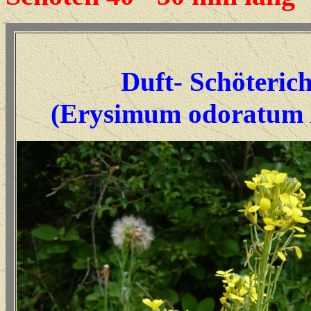
Duft- Schöteric
(Erysimum odoratum