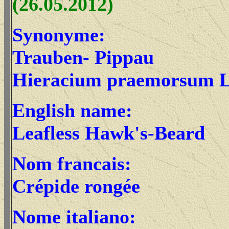
(26.05.2012)
Synonyme:
Trauben- Pippau
Hieracium praemorsum 
English name:
Leafless Hawk's-Beard
Nom francais:
Crépide rongée
Nome italiano: