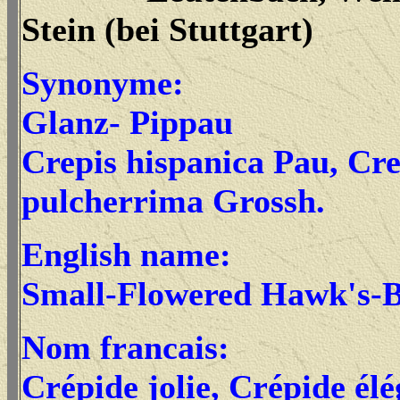
Stein (bei Stuttgart)
Synonyme:
Glanz- Pippau
Crepis hispanica Pau, Cre
pulcherrima Grossh.
English name:
Small-Flowered Hawk's-
Nom francais:
Crépide jolie, Crépide él