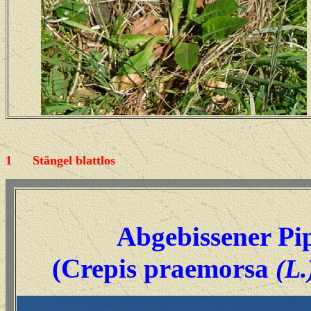
1
Stängel blattlos
Abgebissener Pi
(Crepis praemorsa
(L.