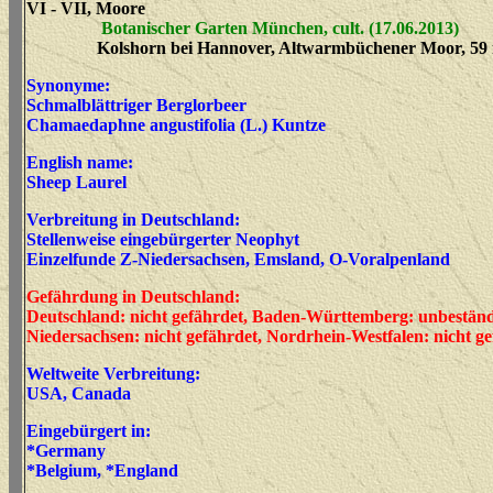
VI - VII, Moore
Botanischer Garten München, cult. (17.06.2013)
Kolshorn bei Hannover, Altwarmbüchener Moor, 59 m
Synonyme:
Schmalblättriger Berglorbeer
Chamaedaphne angustifolia
(L.) Kuntze
English name:
Sheep Laurel
Verbreitung in Deutschland:
Stellenweise eingebürgerter Neophyt
Einzelfunde Z-Niedersachsen, Emsland, O-Voralpenland
Gefährdung in Deutschland:
Deutschland: nicht gefährdet, Baden-Württemberg: unbeständi
Niedersachsen: nicht gefährdet, Nordrhein-Westfalen: nicht g
Weltweite Verbreitung:
USA, Canada
Eingebürgert in:
*Germany
*Belgium, *England