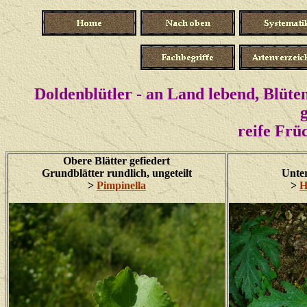
Doldenblütler - an Land lebend, Blüte
reife Frü
Obere Blätter gefiedert
Grundblätter rundlich, ungeteilt
Unter
>
Pimpinella
>
H