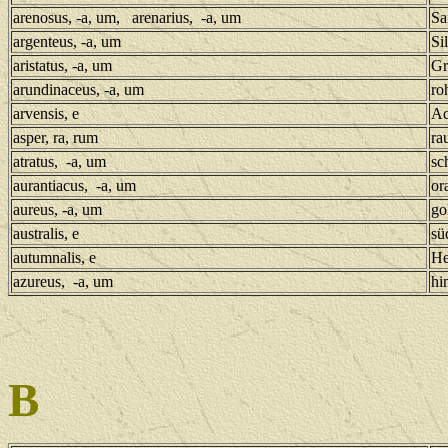
arenosus, -a, um, arenarius, -a, um
Sa
argenteus, -a, um
Si
aristatus, -a, um
Gr
arundinaceus, -a, um
ro
arvensis, e
Ac
asper, ra, rum
ra
atratus, -a, um
sc
aurantiacus, -a, um
or
aureus, -a, um
go
australis, e
sü
autumnalis, e
He
azureus, -a, um
hi
B