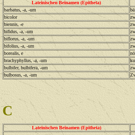
Lateinischen Beinamen (Epitheta)
barbatus, -a, -um
bä
bicolor
zw
biennis, -e
zw
bifidus, -a, -um
zw
biflorus, -a, -um
zw
bifolius, -a, -um
zw
borealis, e
nö
brachyphyllus, -a, -um
ku
bulbifer, bulbifera, -um
zw
bulbosus, -a, -um
Zw
C
Lateinischen Beinamen (Epitheta)