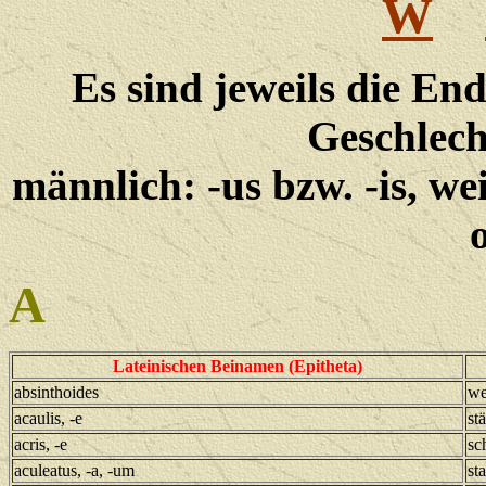
W
Es sind jeweils die E
Geschlech
männlich: -us bzw. -is, wei
A
Lateinischen Beinamen (Epitheta)
absinthoides
we
acaulis, -e
st
acris, -e
sc
aculeatus, -a, -um
st