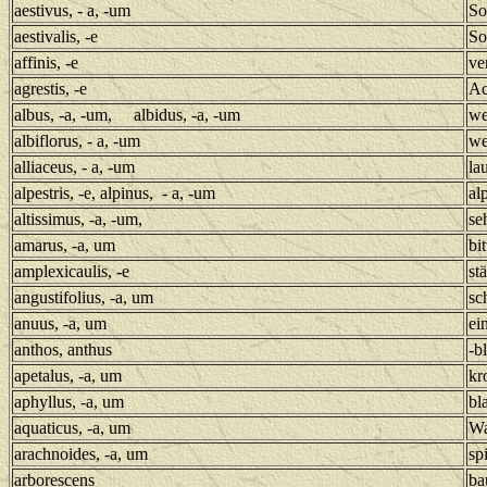
aestivus, - a, -um
So
aestivalis, -e
So
affinis, -e
ve
agrestis, -e
Ac
albus, -a, -um, albidus, -a, -um
we
albiflorus, - a, -um
we
alliaceus, - a, -um
la
alpestris, -e, alpinus, - a, -um
al
altissimus, -a, -um,
se
amarus, -a, um
bit
amplexicaulis, -e
st
angustifolius, -a, um
sc
anuus, -a, um
ei
anthos, anthus
-b
apetalus, -a, um
kr
aphyllus, -a, um
bla
aquaticus, -a, um
Wa
arachnoides, -a, um
sp
arborescens
ba