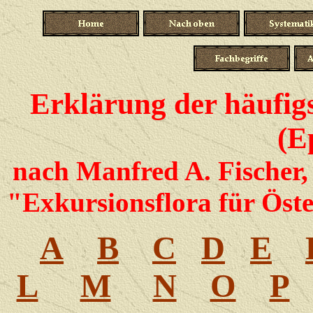
Erklärung der häufig
(E
nach Manfred A. Fischer,
"Exkursionsflora für Öster
A
B
C
D
E
L
M
N
O
P