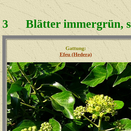
3
Blätter immergrün, st
Gattung:
Efeu (Hedera)