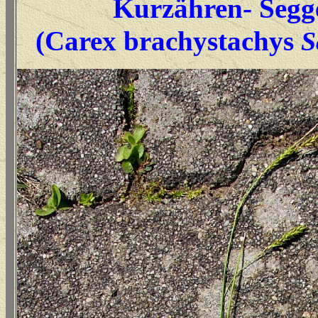
Kurzähren- Segg
(Carex brachystachys
S