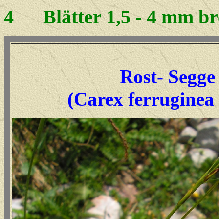
4
Blätter 1,5 - 4 mm brei
Rost- Segge
(Carex ferruginea