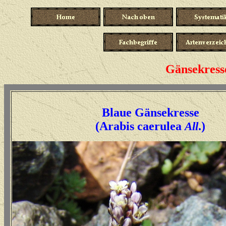
Gänsekresse
Blaue Gänsekresse
(Arabis caerulea
All
.)