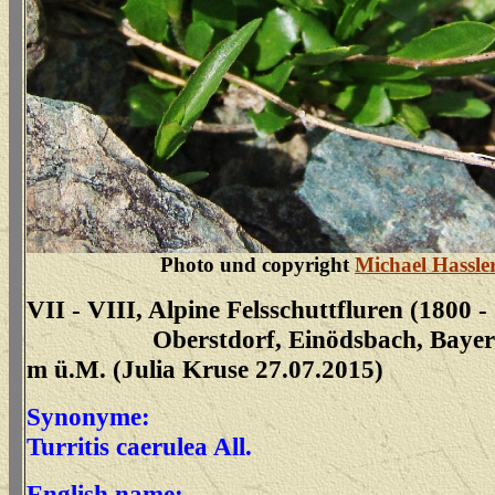
Photo und copyright
Michael Hassle
VII - VIII, Alpine Felsschuttfluren (1800 
Oberstdorf, Einödsbach, Bayern,
m ü.M. (Julia Kruse 27.07.2015)
Synonyme:
Turritis caerulea All.
English name: