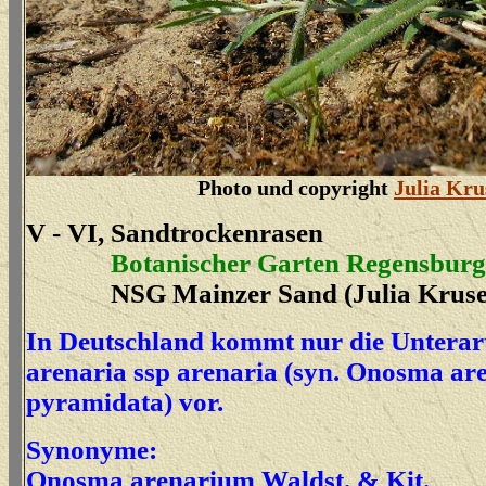
Photo und copyright
Julia Kru
V - VI, Sandtrockenrasen
Botanischer Garten Regensburg
NSG Mainzer Sand (Julia Kruse 2
In Deutschland kommt nur die Untera
arenaria ssp arenaria (syn. Onosma are
pyramidata) vor.
Synonyme:
Onosma arenarium
Waldst. & Kit.